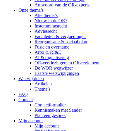
Antwoord van de OR-experts
Onze thema’s
Alle thema’s
Nieuw in de OR?
Instemmingsrecht
Adviesrecht
Faciliteiten & vergoedingen
Reorganisatie & sociaal plan
Fusie en overname
Arbo & RI&E
AI & digitalisering
OR-verkiezingen en OR-reglement
De WOR wegwijzer
Laatste wetswijzigingen
Wat wij delen
Artikelen
Thema’s
FAQ
Contact
Contactformulier
Kennismaken met Sander
Plan een gesprek
Mijn account
Mijn account