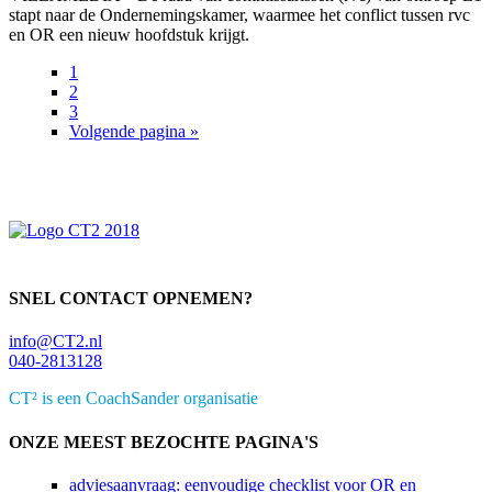
stapt naar de Ondernemingskamer, waarmee het conflict tussen rvc
en OR een nieuw hoofdstuk krijgt.
Pagina
1
Pagina
2
Pagina
3
Ga
Volgende pagina »
Primaire
naar
Sidebar
SNEL CONTACT OPNEMEN?
info@CT2.nl
040-2813128
CT² is een CoachSander organisatie
ONZE MEEST BEZOCHTE PAGINA'S
adviesaanvraag: eenvoudige checklist voor OR en