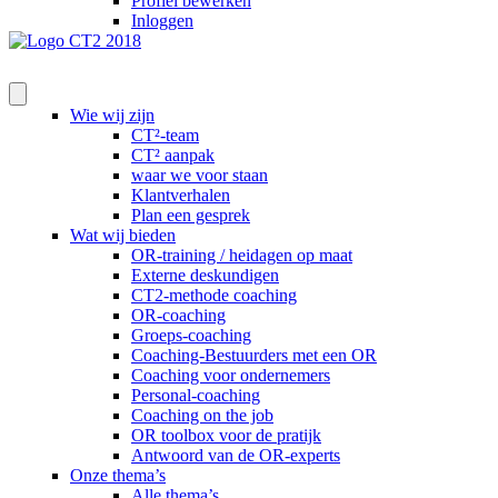
Profiel bewerken
Inloggen
Wie wij zijn
CT²-team
CT² aanpak
waar we voor staan
Klantverhalen
Plan een gesprek
Wat wij bieden
OR-training / heidagen op maat
Externe deskundigen
CT2-methode coaching
OR-coaching
Groeps-coaching
Coaching-Bestuurders met een OR
Coaching voor ondernemers
Personal-coaching
Coaching on the job
OR toolbox voor de pratijk
Antwoord van de OR-experts
Onze thema’s
Alle thema’s