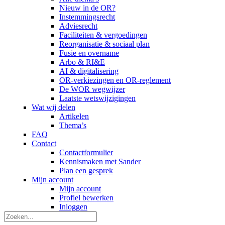
Nieuw in de OR?
Instemmingsrecht
Adviesrecht
Faciliteiten & vergoedingen
Reorganisatie & sociaal plan
Fusie en overname
Arbo & RI&E
AI & digitalisering
OR-verkiezingen en OR-reglement
De WOR wegwijzer
Laatste wetswijzigingen
Wat wij delen
Artikelen
Thema’s
FAQ
Contact
Contactformulier
Kennismaken met Sander
Plan een gesprek
Mijn account
Mijn account
Profiel bewerken
Inloggen