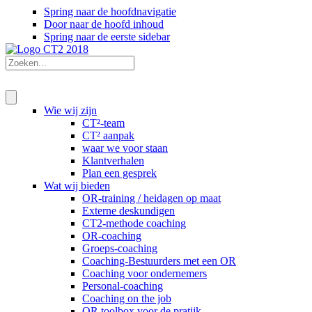
Spring naar de hoofdnavigatie
Door naar de hoofd inhoud
Spring naar de eerste sidebar
Wie wij zijn
CT²-team
CT² aanpak
waar we voor staan
Klantverhalen
Plan een gesprek
Wat wij bieden
OR-training / heidagen op maat
Externe deskundigen
CT2-methode coaching
OR-coaching
Groeps-coaching
Coaching-Bestuurders met een OR
Coaching voor ondernemers
Personal-coaching
Coaching on the job
OR toolbox voor de pratijk