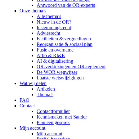
Antwoord van de OR-experts
Onze thema’s
Alle thema’s
Nieuw in de OR?
Instemmingsrecht
Adviesrecht
Faciliteiten & vergoedingen
Reorganisatie & sociaal plan
Fusie en overname
Arbo & RI&E
AI & digitalisering
OR-verkiezingen en OR-reglement
De WOR wegwijzer
Laatste wetswijzigingen
Wat wij delen
Artikelen
Thema’s
FAQ
Contact
Contactformulier
Kennismaken met Sander
Plan een gesprek
Mijn account
Mijn account