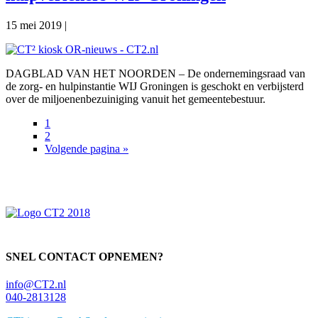
15 mei 2019
|
DAGBLAD VAN HET NOORDEN – De ondernemingsraad van
de zorg- en hulpinstantie WIJ Groningen is geschokt en verbijsterd
over de miljoenenbezuiniging vanuit het gemeentebestuur.
Pagina
1
Pagina
2
Ga
Volgende pagina »
Primaire
naar
Sidebar
SNEL CONTACT OPNEMEN?
info@CT2.nl
040-2813128