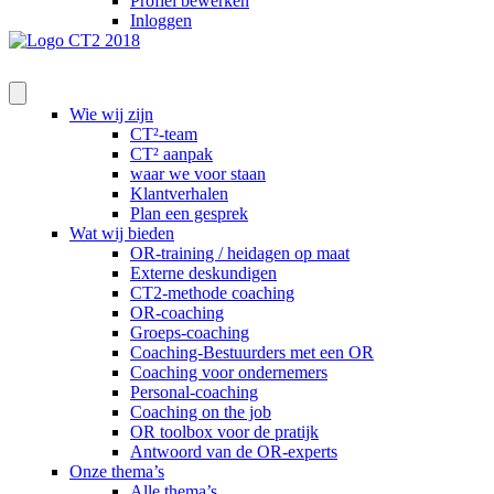
Profiel bewerken
Inloggen
Wie wij zijn
CT²-team
CT² aanpak
waar we voor staan
Klantverhalen
Plan een gesprek
Wat wij bieden
OR-training / heidagen op maat
Externe deskundigen
CT2-methode coaching
OR-coaching
Groeps-coaching
Coaching-Bestuurders met een OR
Coaching voor ondernemers
Personal-coaching
Coaching on the job
OR toolbox voor de pratijk
Antwoord van de OR-experts
Onze thema’s
Alle thema’s