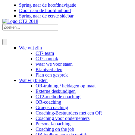
Spring naar de hoofdnavigatie
Door naar de hoofd inhoud
Spring naar de eerste sidebar
Wie wij zijn
CT²-team
CT² aanpak
waar we voor staan
Klantverhalen
Plan een gesprek
Wat wij bieden
OR-training / heidagen op maat
Externe deskundigen
CT2-methode coaching
OR-coaching
Groeps-coaching
Coaching-Bestuurders met een OR
Coaching voor ondernemers
Personal-coaching
Coaching on the job
OR toolbox voor de pratijk