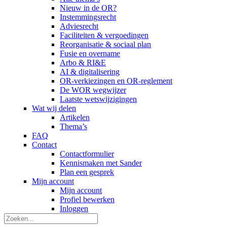
Nieuw in de OR?
Instemmingsrecht
Adviesrecht
Faciliteiten & vergoedingen
Reorganisatie & sociaal plan
Fusie en overname
Arbo & RI&E
AI & digitalisering
OR-verkiezingen en OR-reglement
De WOR wegwijzer
Laatste wetswijzigingen
Wat wij delen
Artikelen
Thema’s
FAQ
Contact
Contactformulier
Kennismaken met Sander
Plan een gesprek
Mijn account
Mijn account
Profiel bewerken
Inloggen