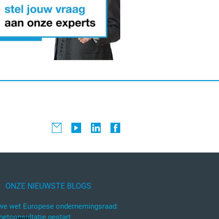
ONZE NIEUWSTE BLOGS
we wet Europese ondernemingsraad:
rnetconsultatie gestart