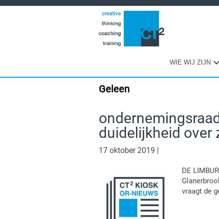
Spring
Door
Spring
naar
naar
naar
de
de
de
hoofdnavigatie
hoofd
eerste
inhoud
sidebar
WIE WIJ ZIJN
Geleen
ondernemingsraad 
duidelijkheid ove
17 oktober 2019
|
DE LIMBURG
Glanerbroo
vraagt de 