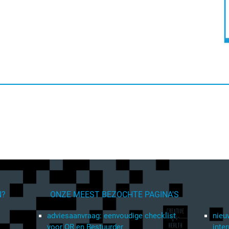
N?
ONZE MEEST BEZOCHTE PAGINA'S
adviesaanvraag: eenvoudige checklist
nieu
voor OR en Bestuurder
inte