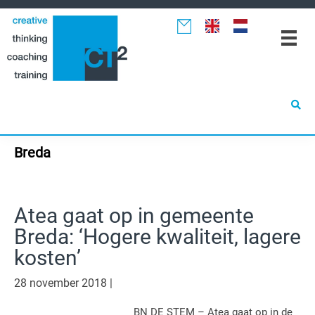
Spring
Door
Spring
naar
naar
naar
de
de
de
hoofdnavigatie
hoofd
eerste
inhoud
sidebar
Breda
Atea gaat op in gemeente
Breda: ‘Hogere kwaliteit, lagere
kosten’
28 november 2018
|
BN DE STEM – Atea gaat op in de