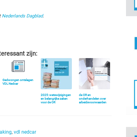
t
Nederlands Dagblad
.
teressant zijn:
Gedwongen ontslagen
VDL Nedcar
2025: wetswijzigingen
de OR en
en belangrijke zaken
onderhandelen over
voor de OR
arbeidsvoorwaarden
taking
,
vdl nedcar