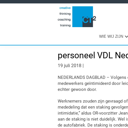
Spring
Door
Spring
naar
naar
naar
de
de
de
hoofdnavigatie
hoofd
eerste
inhoud
sidebar
WIE WIJ ZIJN
personeel VDL Ned
19 juli 2018
|
NEDERLANDS DAGBLAD – Volgens de 
medewerkers geïntimideerd door leid
echter gewoon door.
Werknemers zouden zijn gevraagd of 
mededeling dat een staking gevolge
intimidatie,” aldus OR-voorzitter J
aan de staking is niet duidelijk. Wel 
de autofabriek. De staking is onderd