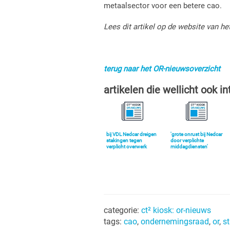
metaalsector voor een betere cao.
Lees dit artikel op de website van he
terug naar het OR-nieuwsoverzicht
artikelen die wellicht ook in
bij VDL Nedcar dreigen
'grote onrust bij Nedcar
stakingen tegen
door verplichte
verplicht overwerk
middagdiensten'
categorie:
ct² kiosk: or-nieuws
tags:
cao
,
ondernemingsraad
,
or
,
s