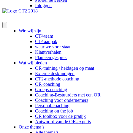
Profiel bewerken
Inloggen
Wie wij zijn
CT²-team
CT² aanpak
waar we voor staan
Klantverhalen
Plan een gesprek
Wat wij bieden
OR-training / heidagen op maat
Externe deskundigen
CT2-methode coaching
OR-coaching
Groeps-coaching
Coaching-Bestuurders met een OR
Coaching voor ondernemers
Personal-coaching
Coaching on the job
OR toolbox voor de pratijk
Antwoord van de OR-experts
Onze thema’s
Alle thema’s