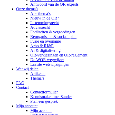
Antwoord van de OR-experts
Onze thema’s
Alle thema’s
Nieuw in de OR?
Instemmingsrecht
Adviesrecht
Faciliteiten & vergoedingen
Reorganisatie & sociaal plan
Fusie en overname
Arbo & RI&E
AI & digitalisering
OR-verkiezingen en OR-reglement
De WOR wegwijzer
Laatste wetswijzigingen
Wat wij delen
Artikelen
Thema’s
FAQ
Contact
Contactformulier
Kennismaken met Sander
Plan een gesprek
Mijn account
Mijn account