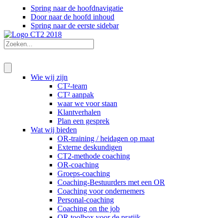
Spring naar de hoofdnavigatie
Door naar de hoofd inhoud
Spring naar de eerste sidebar
Wie wij zijn
CT²-team
CT² aanpak
waar we voor staan
Klantverhalen
Plan een gesprek
Wat wij bieden
OR-training / heidagen op maat
Externe deskundigen
CT2-methode coaching
OR-coaching
Groeps-coaching
Coaching-Bestuurders met een OR
Coaching voor ondernemers
Personal-coaching
Coaching on the job
OR toolbox voor de pratijk