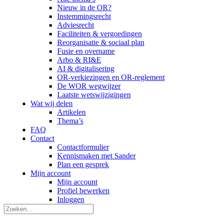
Nieuw in de OR?
Instemmingsrecht
Adviesrecht
Faciliteiten & vergoedingen
Reorganisatie & sociaal plan
Fusie en overname
Arbo & RI&E
AI & digitalisering
OR-verkiezingen en OR-reglement
De WOR wegwijzer
Laatste wetswijzigingen
Wat wij delen
Artikelen
Thema’s
FAQ
Contact
Contactformulier
Kennismaken met Sander
Plan een gesprek
Mijn account
Mijn account
Profiel bewerken
Inloggen