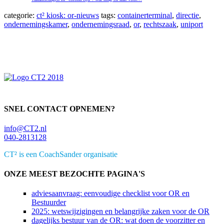
categorie:
ct² kiosk: or-nieuws
tags:
containerterminal
,
directie
,
ondernemingskamer
,
ondernemingsraad
,
or
,
rechtszaak
,
uniport
Primaire
Sidebar
SNEL CONTACT OPNEMEN?
info@CT2.nl
040-2813128
CT² is een CoachSander organisatie
ONZE MEEST BEZOCHTE PAGINA'S
adviesaanvraag: eenvoudige checklist voor OR en
Bestuurder
2025: wetswijzigingen en belangrijke zaken voor de OR
dagelijks bestuur van de OR: wat doen de voorzitter en