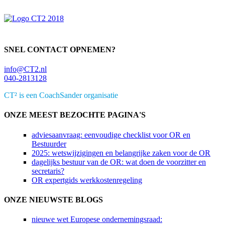
SNEL CONTACT OPNEMEN?
info@CT2.nl
040-2813128
CT² is een CoachSander organisatie
ONZE MEEST BEZOCHTE PAGINA'S
adviesaanvraag: eenvoudige checklist voor OR en
Bestuurder
2025: wetswijzigingen en belangrijke zaken voor de OR
dagelijks bestuur van de OR: wat doen de voorzitter en
secretaris?
OR expertgids werkkostenregeling
ONZE NIEUWSTE BLOGS
nieuwe wet Europese ondernemingsraad: