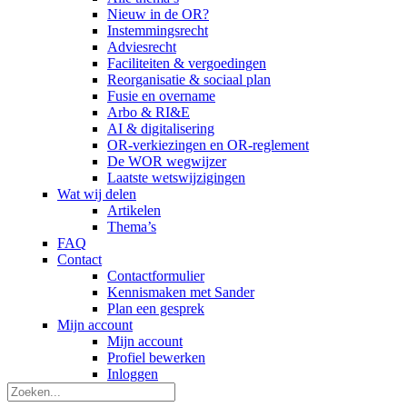
Nieuw in de OR?
Instemmingsrecht
Adviesrecht
Faciliteiten & vergoedingen
Reorganisatie & sociaal plan
Fusie en overname
Arbo & RI&E
AI & digitalisering
OR-verkiezingen en OR-reglement
De WOR wegwijzer
Laatste wetswijzigingen
Wat wij delen
Artikelen
Thema’s
FAQ
Contact
Contactformulier
Kennismaken met Sander
Plan een gesprek
Mijn account
Mijn account
Profiel bewerken
Inloggen