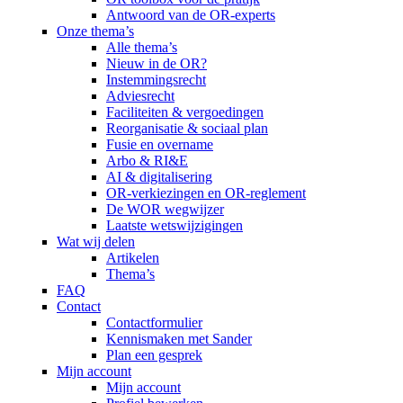
Antwoord van de OR-experts
Onze thema’s
Alle thema’s
Nieuw in de OR?
Instemmingsrecht
Adviesrecht
Faciliteiten & vergoedingen
Reorganisatie & sociaal plan
Fusie en overname
Arbo & RI&E
AI & digitalisering
OR-verkiezingen en OR-reglement
De WOR wegwijzer
Laatste wetswijzigingen
Wat wij delen
Artikelen
Thema’s
FAQ
Contact
Contactformulier
Kennismaken met Sander
Plan een gesprek
Mijn account
Mijn account