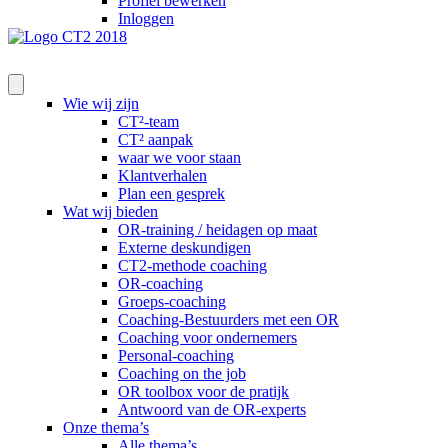
Profiel bewerken
Inloggen
Wie wij zijn
CT²-team
CT² aanpak
waar we voor staan
Klantverhalen
Plan een gesprek
Wat wij bieden
OR-training / heidagen op maat
Externe deskundigen
CT2-methode coaching
OR-coaching
Groeps-coaching
Coaching-Bestuurders met een OR
Coaching voor ondernemers
Personal-coaching
Coaching on the job
OR toolbox voor de pratijk
Antwoord van de OR-experts
Onze thema’s
Alle thema’s