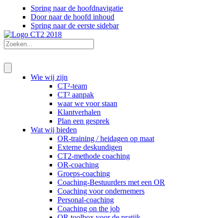
Spring naar de hoofdnavigatie
Door naar de hoofd inhoud
Spring naar de eerste sidebar
Wie wij zijn
CT²-team
CT² aanpak
waar we voor staan
Klantverhalen
Plan een gesprek
Wat wij bieden
OR-training / heidagen op maat
Externe deskundigen
CT2-methode coaching
OR-coaching
Groeps-coaching
Coaching-Bestuurders met een OR
Coaching voor ondernemers
Personal-coaching
Coaching on the job
OR toolbox voor de pratijk