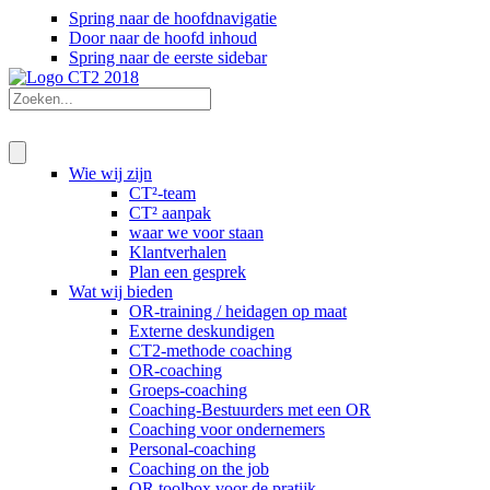
Spring naar de hoofdnavigatie
Door naar de hoofd inhoud
Spring naar de eerste sidebar
Wie wij zijn
CT²-team
CT² aanpak
waar we voor staan
Klantverhalen
Plan een gesprek
Wat wij bieden
OR-training / heidagen op maat
Externe deskundigen
CT2-methode coaching
OR-coaching
Groeps-coaching
Coaching-Bestuurders met een OR
Coaching voor ondernemers
Personal-coaching
Coaching on the job
OR toolbox voor de pratijk