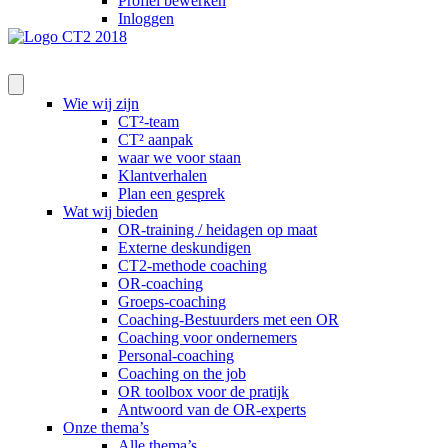
Profiel bewerken
Inloggen
Wie wij zijn
CT²-team
CT² aanpak
waar we voor staan
Klantverhalen
Plan een gesprek
Wat wij bieden
OR-training / heidagen op maat
Externe deskundigen
CT2-methode coaching
OR-coaching
Groeps-coaching
Coaching-Bestuurders met een OR
Coaching voor ondernemers
Personal-coaching
Coaching on the job
OR toolbox voor de pratijk
Antwoord van de OR-experts
Onze thema’s
Alle thema’s