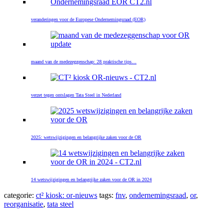
veranderingen voor de Europese Ondernemingsraad (EOR)
maand van de medezeggenschap: 28 praktische tips…
verzet tegen ontslagen Tata Steel in Nederland
2025: wetswijzigingen en belangrijke zaken voor de OR
14 wetswijzigingen en belangrijke zaken voor de OR in 2024
categorie:
ct² kiosk: or-nieuws
tags:
fnv
,
ondernemingsraad
,
or
,
reorganisatie
,
tata steel