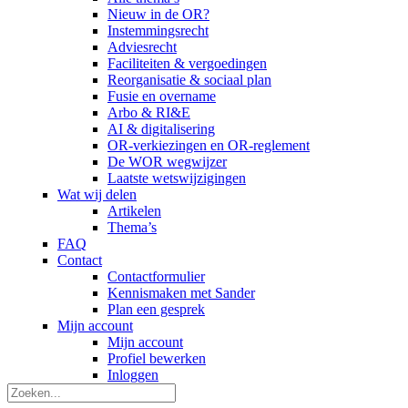
Nieuw in de OR?
Instemmingsrecht
Adviesrecht
Faciliteiten & vergoedingen
Reorganisatie & sociaal plan
Fusie en overname
Arbo & RI&E
AI & digitalisering
OR-verkiezingen en OR-reglement
De WOR wegwijzer
Laatste wetswijzigingen
Wat wij delen
Artikelen
Thema’s
FAQ
Contact
Contactformulier
Kennismaken met Sander
Plan een gesprek
Mijn account
Mijn account
Profiel bewerken
Inloggen