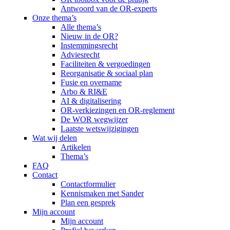
Antwoord van de OR-experts
Onze thema’s
Alle thema’s
Nieuw in de OR?
Instemmingsrecht
Adviesrecht
Faciliteiten & vergoedingen
Reorganisatie & sociaal plan
Fusie en overname
Arbo & RI&E
AI & digitalisering
OR-verkiezingen en OR-reglement
De WOR wegwijzer
Laatste wetswijzigingen
Wat wij delen
Artikelen
Thema’s
FAQ
Contact
Contactformulier
Kennismaken met Sander
Plan een gesprek
Mijn account
Mijn account