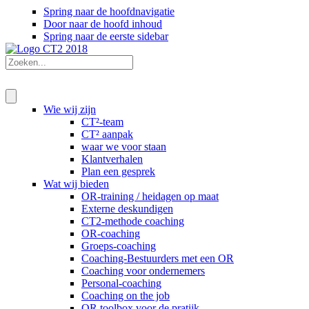
Spring naar de hoofdnavigatie
Door naar de hoofd inhoud
Spring naar de eerste sidebar
Wie wij zijn
CT²-team
CT² aanpak
waar we voor staan
Klantverhalen
Plan een gesprek
Wat wij bieden
OR-training / heidagen op maat
Externe deskundigen
CT2-methode coaching
OR-coaching
Groeps-coaching
Coaching-Bestuurders met een OR
Coaching voor ondernemers
Personal-coaching
Coaching on the job
OR toolbox voor de pratijk