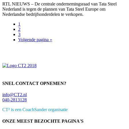
RTL NIEUWS – De centrale ondernemingsraad van Tata Steel
Nederland is tegen de plannen van Tata Steel Europe om
Nederlandse bedrijfsonderdelen te verkopen.
Pagina
1
Pagina
2
Pagina
3
Ga
Volgende pagina »
Primaire
naar
Sidebar
SNEL CONTACT OPNEMEN?
info@CT2.nl
040-2813128
CT² is een CoachSander organisatie
ONZE MEEST BEZOCHTE PAGINA'S