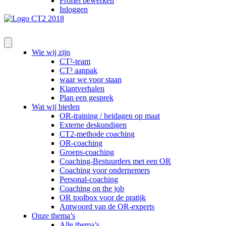
Profiel bewerken
Inloggen
Wie wij zijn
CT²-team
CT² aanpak
waar we voor staan
Klantverhalen
Plan een gesprek
Wat wij bieden
OR-training / heidagen op maat
Externe deskundigen
CT2-methode coaching
OR-coaching
Groeps-coaching
Coaching-Bestuurders met een OR
Coaching voor ondernemers
Personal-coaching
Coaching on the job
OR toolbox voor de pratijk
Antwoord van de OR-experts
Onze thema’s
Alle thema’s