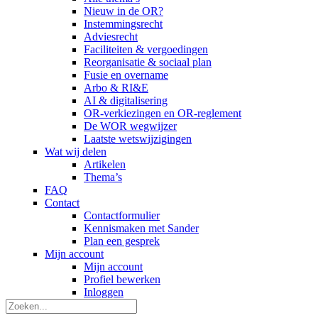
Nieuw in de OR?
Instemmingsrecht
Adviesrecht
Faciliteiten & vergoedingen
Reorganisatie & sociaal plan
Fusie en overname
Arbo & RI&E
AI & digitalisering
OR-verkiezingen en OR-reglement
De WOR wegwijzer
Laatste wetswijzigingen
Wat wij delen
Artikelen
Thema’s
FAQ
Contact
Contactformulier
Kennismaken met Sander
Plan een gesprek
Mijn account
Mijn account
Profiel bewerken
Inloggen