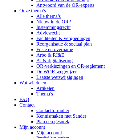
Antwoord van de OR-experts
Onze thema’s
Alle thema’s
Nieuw in de OR?
Instemmingsrecht
Adviesrecht
Faciliteiten & vergoedingen
Reorganisatie & sociaal plan
Fusie en overname
Arbo & RI&E
AI & digitalisering
OR-verkiezingen en OR-reglement
De WOR wegwijzer
Laatste wetswijzigingen
Wat wij delen
Artikelen
Thema’s
FAQ
Contact
Contactformulier
Kennismaken met Sander
Plan een gesprek
Mijn account
Mijn account