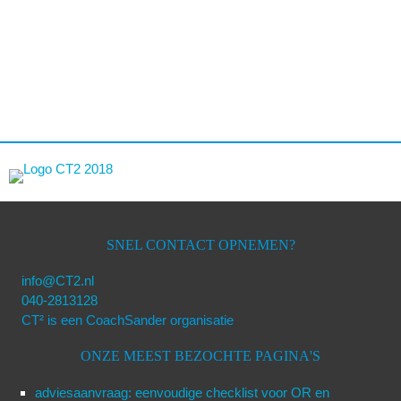
SNEL CONTACT OPNEMEN?
info@CT2.nl
040-2813128
CT² is een CoachSander organisatie
ONZE MEEST BEZOCHTE PAGINA'S
adviesaanvraag: eenvoudige checklist voor OR en