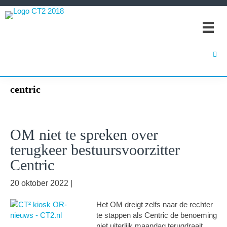
Spring
Door
Spring
naar
naar
naar
de
de
de
hoofdnavigatie
hoofd
eerste
inhoud
sidebar
centric
OM niet te spreken over
terugkeer bestuursvoorzitter
Centric
20 oktober 2022
|
Het OM dreigt zelfs naar de rechter
te stappen als Centric de benoeming
niet uiterlijk maandag terugdraait.