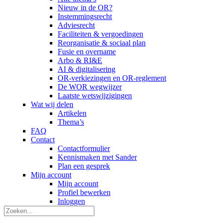
Nieuw in de OR?
Instemmingsrecht
Adviesrecht
Faciliteiten & vergoedingen
Reorganisatie & sociaal plan
Fusie en overname
Arbo & RI&E
AI & digitalisering
OR-verkiezingen en OR-reglement
De WOR wegwijzer
Laatste wetswijzigingen
Wat wij delen
Artikelen
Thema’s
FAQ
Contact
Contactformulier
Kennismaken met Sander
Plan een gesprek
Mijn account
Mijn account
Profiel bewerken
Inloggen