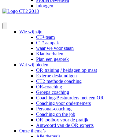
Profiel bewerken
Inloggen
Wie wij zijn
CT²-team
CT² aanpak
waar we voor staan
Klantverhalen
Plan een gesprek
Wat wij bieden
OR-training / heidagen op maat
Externe deskundigen
CT2-methode coaching
OR-coaching
Groeps-coaching
Coaching-Bestuurders met een OR
Coaching voor ondernemers
Personal-coaching
Coaching on the job
OR toolbox voor de pratijk
Antwoord van de OR-experts
Onze thema’s
Alle thema’s