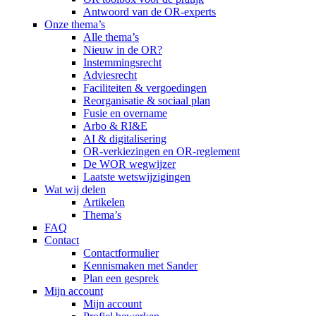
Antwoord van de OR-experts
Onze thema’s
Alle thema’s
Nieuw in de OR?
Instemmingsrecht
Adviesrecht
Faciliteiten & vergoedingen
Reorganisatie & sociaal plan
Fusie en overname
Arbo & RI&E
AI & digitalisering
OR-verkiezingen en OR-reglement
De WOR wegwijzer
Laatste wetswijzigingen
Wat wij delen
Artikelen
Thema’s
FAQ
Contact
Contactformulier
Kennismaken met Sander
Plan een gesprek
Mijn account
Mijn account