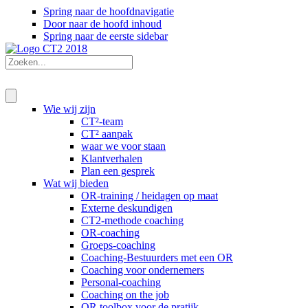
Spring naar de hoofdnavigatie
Door naar de hoofd inhoud
Spring naar de eerste sidebar
Wie wij zijn
CT²-team
CT² aanpak
waar we voor staan
Klantverhalen
Plan een gesprek
Wat wij bieden
OR-training / heidagen op maat
Externe deskundigen
CT2-methode coaching
OR-coaching
Groeps-coaching
Coaching-Bestuurders met een OR
Coaching voor ondernemers
Personal-coaching
Coaching on the job
OR toolbox voor de pratijk