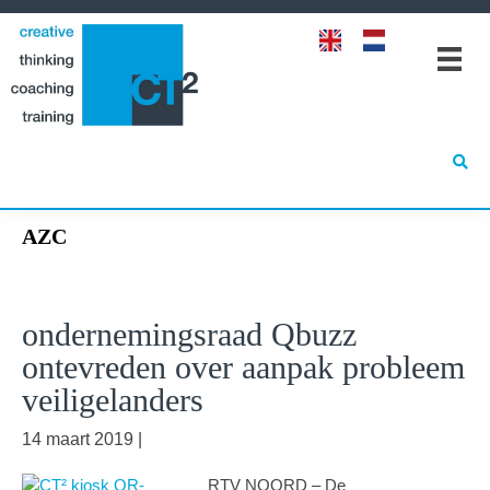
Spring
Door
Spring
naar
naar
naar
de
de
de
hoofdnavigatie
hoofd
eerste
inhoud
sidebar
AZC
ondernemingsraad Qbuzz
ontevreden over aanpak probleem
veiligelanders
14 maart 2019
|
RTV NOORD – De