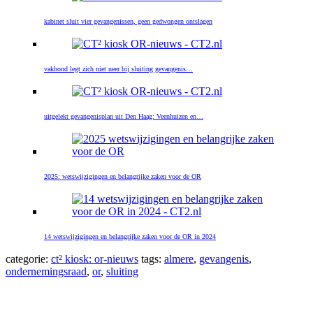
kabinet sluit vier gevangenissen, geen gedwongen ontslagen
vakbond legt zich niet neer bij sluiting gevangenis…
uitgelekt gevangenisplan uit Den Haag: Veenhuizen en…
2025: wetswijzigingen en belangrijke zaken voor de OR
14 wetswijzigingen en belangrijke zaken voor de OR in 2024
categorie:
ct² kiosk: or-nieuws
tags:
almere
,
gevangenis
,
ondernemingsraad
,
or
,
sluiting
Primaire