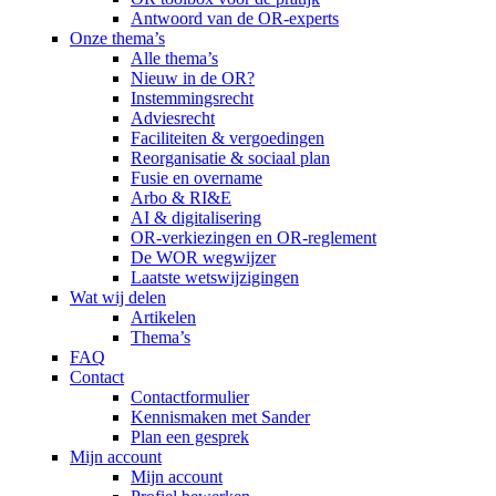
Antwoord van de OR-experts
Onze thema’s
Alle thema’s
Nieuw in de OR?
Instemmingsrecht
Adviesrecht
Faciliteiten & vergoedingen
Reorganisatie & sociaal plan
Fusie en overname
Arbo & RI&E
AI & digitalisering
OR-verkiezingen en OR-reglement
De WOR wegwijzer
Laatste wetswijzigingen
Wat wij delen
Artikelen
Thema’s
FAQ
Contact
Contactformulier
Kennismaken met Sander
Plan een gesprek
Mijn account
Mijn account