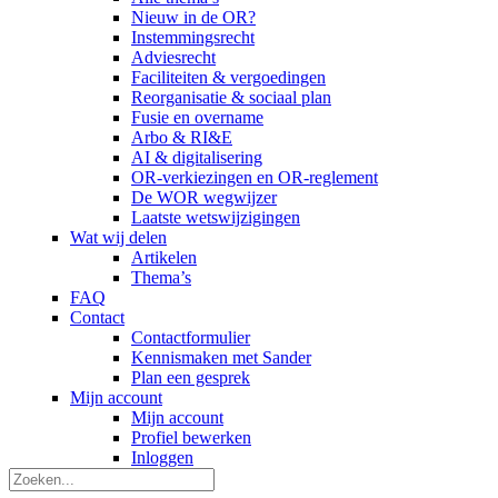
Nieuw in de OR?
Instemmingsrecht
Adviesrecht
Faciliteiten & vergoedingen
Reorganisatie & sociaal plan
Fusie en overname
Arbo & RI&E
AI & digitalisering
OR-verkiezingen en OR-reglement
De WOR wegwijzer
Laatste wetswijzigingen
Wat wij delen
Artikelen
Thema’s
FAQ
Contact
Contactformulier
Kennismaken met Sander
Plan een gesprek
Mijn account
Mijn account
Profiel bewerken
Inloggen