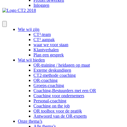
Profiel bewerken
Inloggen
Wie wij zijn
CT²-team
CT² aanpak
waar we voor staan
Klantverhalen
Plan een gesprek
Wat wij bieden
OR-training / heidagen op maat
Externe deskundigen
CT2-methode coaching
OR-coaching
Groeps-coaching
Coaching-Bestuurders met een OR
Coaching voor ondernemers
Personal-coaching
Coaching on the job
OR toolbox voor de pratijk
Antwoord van de OR-experts
Onze thema’s
Alle thema’s