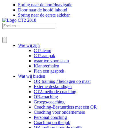
Spring naar de hoofdnavigatie
Door naar de hoofd inhoud
Spring naar de eerste sidebar
Wie wij zijn
CT²-team
CT² aanpak
waar we voor staan
Klantverhalen
Plan een gesprek
Wat wij bieden
OR-training / heidagen op maat
Externe deskundigen
CT2-methode coaching
OR-coaching
Groeps-coaching
Coaching-Bestuurders met een OR
Coaching voor ondernemers
Personal-coaching
Coaching on the job
OR toolbox voor de pratijk