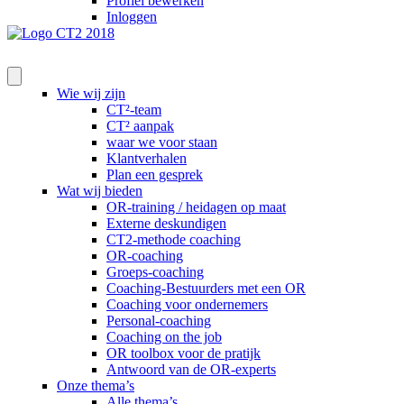
Profiel bewerken
Inloggen
Wie wij zijn
CT²-team
CT² aanpak
waar we voor staan
Klantverhalen
Plan een gesprek
Wat wij bieden
OR-training / heidagen op maat
Externe deskundigen
CT2-methode coaching
OR-coaching
Groeps-coaching
Coaching-Bestuurders met een OR
Coaching voor ondernemers
Personal-coaching
Coaching on the job
OR toolbox voor de pratijk
Antwoord van de OR-experts
Onze thema’s
Alle thema’s