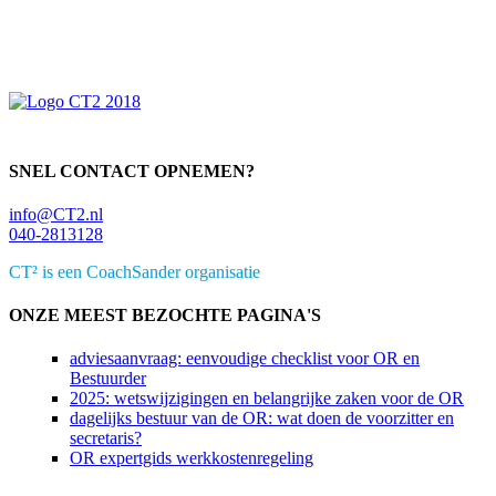
Primaire
Sidebar
SNEL CONTACT OPNEMEN?
info@CT2.nl
040-2813128
CT² is een CoachSander organisatie
ONZE MEEST BEZOCHTE PAGINA'S
adviesaanvraag: eenvoudige checklist voor OR en
Bestuurder
2025: wetswijzigingen en belangrijke zaken voor de OR
dagelijks bestuur van de OR: wat doen de voorzitter en
secretaris?
OR expertgids werkkostenregeling