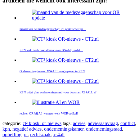
artikelen die wellicht ook interessant zijn:
maand van de medezeggenschap: 28 praktische tips…
KPN kijkt tóch naar alternatieven XS4All, nadat…
Ondernemingskamer: XS4ALL mag opgaan in KPN
KPN wijst plan ondernemingsraad voor doorstart XS4ALL af
rechten OR bij AI: wanneer welk WOR-artikel?
categorie:
ct² kiosk: or-nieuws
tags:
advies
,
adviesaanvraag
,
conflict
,
kpn
,
negatief advies
,
ondernemingskamer
,
ondernemingsraad
,
opheffing
,
or
,
rechtszaak
,
xs4all