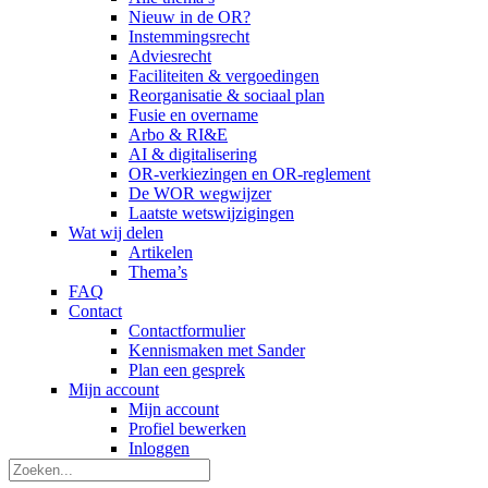
Nieuw in de OR?
Instemmingsrecht
Adviesrecht
Faciliteiten & vergoedingen
Reorganisatie & sociaal plan
Fusie en overname
Arbo & RI&E
AI & digitalisering
OR-verkiezingen en OR-reglement
De WOR wegwijzer
Laatste wetswijzigingen
Wat wij delen
Artikelen
Thema’s
FAQ
Contact
Contactformulier
Kennismaken met Sander
Plan een gesprek
Mijn account
Mijn account
Profiel bewerken
Inloggen