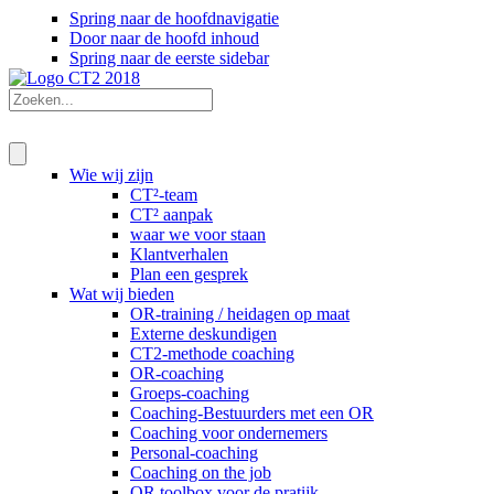
Spring naar de hoofdnavigatie
Door naar de hoofd inhoud
Spring naar de eerste sidebar
Wie wij zijn
CT²-team
CT² aanpak
waar we voor staan
Klantverhalen
Plan een gesprek
Wat wij bieden
OR-training / heidagen op maat
Externe deskundigen
CT2-methode coaching
OR-coaching
Groeps-coaching
Coaching-Bestuurders met een OR
Coaching voor ondernemers
Personal-coaching
Coaching on the job
OR toolbox voor de pratijk