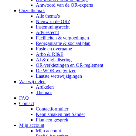
Antwoord van de OR-experts
Onze thema’s
Alle thema’s
Nieuw in de OR?
Instemmingsrecht
Adviesrecht
Faciliteiten & vergoedingen
Reorganisatie & sociaal plan
Fusie en overname
Arbo & RI&E
AI & digitalisering
OR-verkiezingen en OR-reglement
De WOR wegwijzer
Laatste wetswijzigingen
Wat wij delen
Artikelen
Thema’s
FAQ
Contact
Contactformulier
Kennismaken met Sander
Plan een gesprek
Mijn account
Mijn account