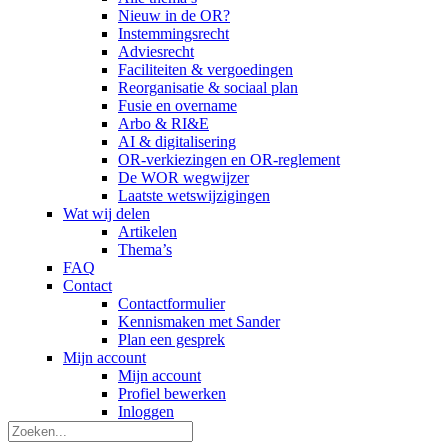
Nieuw in de OR?
Instemmingsrecht
Adviesrecht
Faciliteiten & vergoedingen
Reorganisatie & sociaal plan
Fusie en overname
Arbo & RI&E
AI & digitalisering
OR-verkiezingen en OR-reglement
De WOR wegwijzer
Laatste wetswijzigingen
Wat wij delen
Artikelen
Thema’s
FAQ
Contact
Contactformulier
Kennismaken met Sander
Plan een gesprek
Mijn account
Mijn account
Profiel bewerken
Inloggen