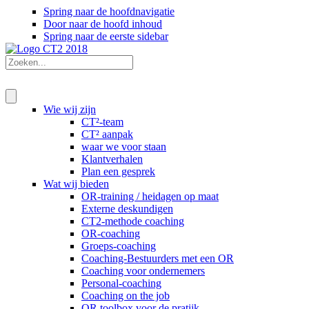
Spring naar de hoofdnavigatie
Door naar de hoofd inhoud
Spring naar de eerste sidebar
Wie wij zijn
CT²-team
CT² aanpak
waar we voor staan
Klantverhalen
Plan een gesprek
Wat wij bieden
OR-training / heidagen op maat
Externe deskundigen
CT2-methode coaching
OR-coaching
Groeps-coaching
Coaching-Bestuurders met een OR
Coaching voor ondernemers
Personal-coaching
Coaching on the job
OR toolbox voor de pratijk