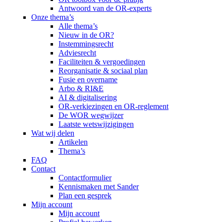
Antwoord van de OR-experts
Onze thema’s
Alle thema’s
Nieuw in de OR?
Instemmingsrecht
Adviesrecht
Faciliteiten & vergoedingen
Reorganisatie & sociaal plan
Fusie en overname
Arbo & RI&E
AI & digitalisering
OR-verkiezingen en OR-reglement
De WOR wegwijzer
Laatste wetswijzigingen
Wat wij delen
Artikelen
Thema’s
FAQ
Contact
Contactformulier
Kennismaken met Sander
Plan een gesprek
Mijn account
Mijn account