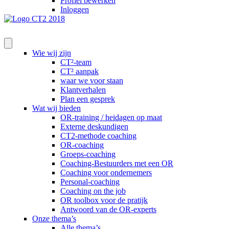
Profiel bewerken
Inloggen
Wie wij zijn
CT²-team
CT² aanpak
waar we voor staan
Klantverhalen
Plan een gesprek
Wat wij bieden
OR-training / heidagen op maat
Externe deskundigen
CT2-methode coaching
OR-coaching
Groeps-coaching
Coaching-Bestuurders met een OR
Coaching voor ondernemers
Personal-coaching
Coaching on the job
OR toolbox voor de pratijk
Antwoord van de OR-experts
Onze thema’s
Alle thema’s