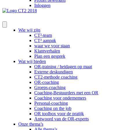
Profiel bewerken
Inloggen
Wie wij zijn
CT²-team
CT² aanpak
waar we voor staan
Klantverhalen
Plan een gesprek
Wat wij bieden
OR-training / heidagen op maat
Externe deskundigen
CT2-methode coaching
OR-coaching
Groeps-coaching
Coaching-Bestuurders met een OR
Coaching voor ondernemers
Personal-coaching
Coaching on the job
OR toolbox voor de pratijk
Antwoord van de OR-experts
Onze thema’s
Alle thema’s