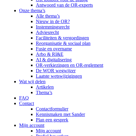
Antwoord van de OR-experts
Onze thema’s
Alle thema’s
Nieuw in de OR?
Instemmingsrecht
Adviesrecht
Faciliteiten & vergoedingen
Reorganisatie & sociaal plan
Fusie en overname
Arbo & RI&E
AI & digitalisering
OR-verkiezingen en OR-reglement
De WOR wegwijzer
Laatste wetswijzigingen
Wat wij delen
Artikelen
Thema’s
FAQ
Contact
Contactformulier
Kennismaken met Sander
Plan een gesprek
Mijn account
Mijn account