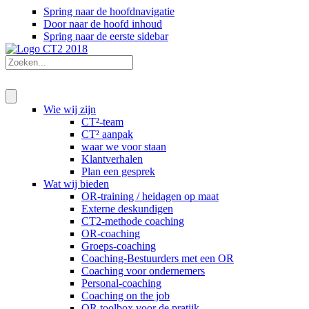
Spring naar de hoofdnavigatie
Door naar de hoofd inhoud
Spring naar de eerste sidebar
Wie wij zijn
CT²-team
CT² aanpak
waar we voor staan
Klantverhalen
Plan een gesprek
Wat wij bieden
OR-training / heidagen op maat
Externe deskundigen
CT2-methode coaching
OR-coaching
Groeps-coaching
Coaching-Bestuurders met een OR
Coaching voor ondernemers
Personal-coaching
Coaching on the job
OR toolbox voor de pratijk