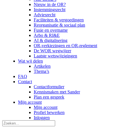
Nieuw in de OR?
Instemmingsrecht
Adviesrecht
Faciliteiten & vergoedingen
Reorganisatie & sociaal plan
Fusie en overname
Arbo & RI&E
AI & digitalisering
OR-verkiezingen en OR-reglement
De WOR wegwijzer
Laatste wetswijzigingen
Wat wij delen
Artikelen
Thema’s
FAQ
Contact
Contactformulier
Kennismaken met Sander
Plan een gesprek
Mijn account
Mijn account
Profiel bewerken
Inloggen