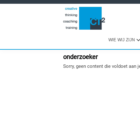
Spring
Door
Spring
naar
naar
naar
de
de
de
hoofdnavigatie
hoofd
eerste
inhoud
sidebar
WIE WIJ ZIJN
onderzoeker
Sorry, geen content die voldoet aan je