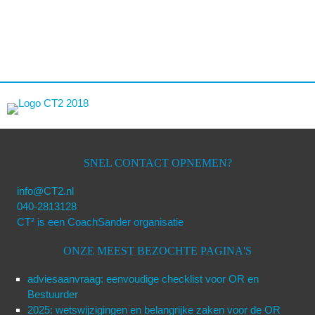
SNEL CONTACT OPNEMEN?
info@CT2.nl
040-2813128
CT² is een CoachSander organisatie
ONZE MEEST BEZOCHTE PAGINA'S
adviesaanvraag: eenvoudige checklist voor OR en
Bestuurder
2025: wetswijzigingen en belangrijke zaken voor de OR