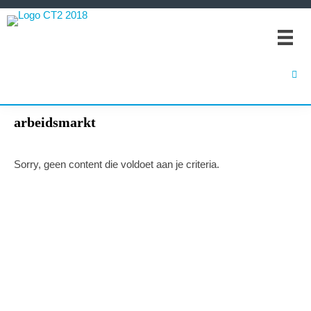
Spring
Door
Spring
naar
naar
naar
de
de
de
hoofdnavigatie
hoofd
eerste
inhoud
sidebar
arbeidsmarkt
Sorry, geen content die voldoet aan je criteria.
Primaire
Sidebar