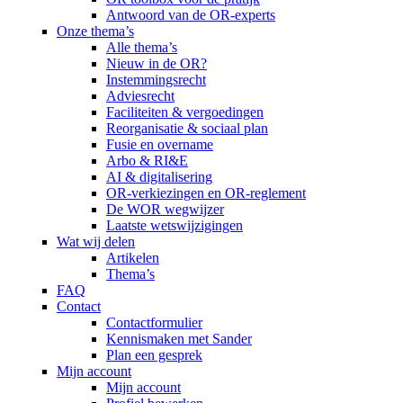
Antwoord van de OR-experts
Onze thema’s
Alle thema’s
Nieuw in de OR?
Instemmingsrecht
Adviesrecht
Faciliteiten & vergoedingen
Reorganisatie & sociaal plan
Fusie en overname
Arbo & RI&E
AI & digitalisering
OR-verkiezingen en OR-reglement
De WOR wegwijzer
Laatste wetswijzigingen
Wat wij delen
Artikelen
Thema’s
FAQ
Contact
Contactformulier
Kennismaken met Sander
Plan een gesprek
Mijn account
Mijn account