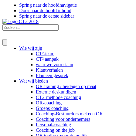
Spring naar de hoofdnavigatie
Door naar de hoofd inhoud
Spring naar de eerste sidebar
Wie wij zijn
CT²-team
CT² aanpak
waar we voor staan
Klantverhalen
Plan een gesprek
Wat wij bieden
OR-training / heidagen op maat
Externe deskundigen
CT2-methode coaching
OR-coaching
Groeps-coaching
Coaching-Bestuurders met een OR
Coaching voor ondernemers
Personal-coaching
Coaching on the job
OR toolbox voor de pratijk