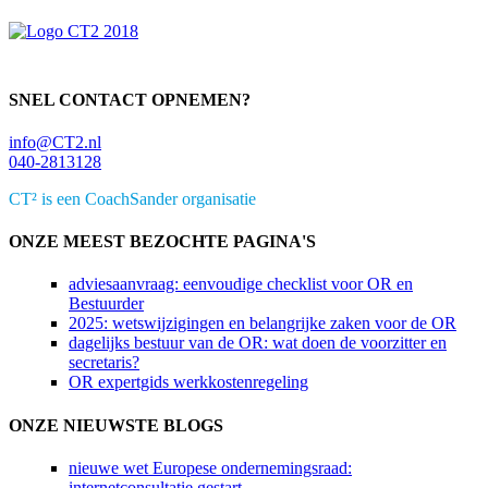
SNEL CONTACT OPNEMEN?
info@CT2.nl
040-2813128
CT² is een CoachSander organisatie
ONZE MEEST BEZOCHTE PAGINA'S
adviesaanvraag: eenvoudige checklist voor OR en
Bestuurder
2025: wetswijzigingen en belangrijke zaken voor de OR
dagelijks bestuur van de OR: wat doen de voorzitter en
secretaris?
OR expertgids werkkostenregeling
ONZE NIEUWSTE BLOGS
nieuwe wet Europese ondernemingsraad:
internetconsultatie gestart