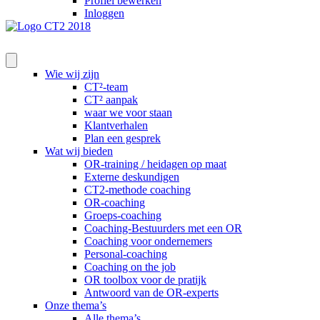
Profiel bewerken
Inloggen
Wie wij zijn
CT²-team
CT² aanpak
waar we voor staan
Klantverhalen
Plan een gesprek
Wat wij bieden
OR-training / heidagen op maat
Externe deskundigen
CT2-methode coaching
OR-coaching
Groeps-coaching
Coaching-Bestuurders met een OR
Coaching voor ondernemers
Personal-coaching
Coaching on the job
OR toolbox voor de pratijk
Antwoord van de OR-experts
Onze thema’s
Alle thema’s