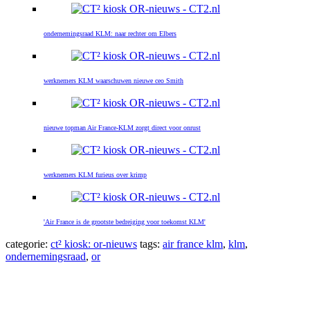
ondernemingsraad KLM: naar rechter om Elbers
werknemers KLM waarschuwen nieuwe ceo Smith
nieuwe topman Air France-KLM zorgt direct voor onrust
werknemers KLM furieus over krimp
'Air France is de grootste bedreiging voor toekomst KLM'
categorie:
ct² kiosk: or-nieuws
tags:
air france klm
,
klm
,
ondernemingsraad
,
or
Primaire
Sidebar