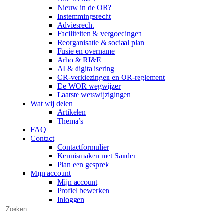
Nieuw in de OR?
Instemmingsrecht
Adviesrecht
Faciliteiten & vergoedingen
Reorganisatie & sociaal plan
Fusie en overname
Arbo & RI&E
AI & digitalisering
OR-verkiezingen en OR-reglement
De WOR wegwijzer
Laatste wetswijzigingen
Wat wij delen
Artikelen
Thema’s
FAQ
Contact
Contactformulier
Kennismaken met Sander
Plan een gesprek
Mijn account
Mijn account
Profiel bewerken
Inloggen