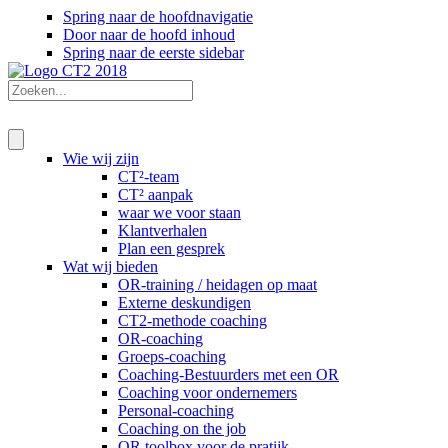
Spring naar de hoofdnavigatie
Door naar de hoofd inhoud
Spring naar de eerste sidebar
Wie wij zijn
CT²-team
CT² aanpak
waar we voor staan
Klantverhalen
Plan een gesprek
Wat wij bieden
OR-training / heidagen op maat
Externe deskundigen
CT2-methode coaching
OR-coaching
Groeps-coaching
Coaching-Bestuurders met een OR
Coaching voor ondernemers
Personal-coaching
Coaching on the job
OR toolbox voor de pratijk