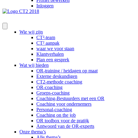
Profiel bewerken
Inloggen
Wie wij zijn
CT²-team
CT² aanpak
waar we voor staan
Klantverhalen
Plan een gesprek
Wat wij bieden
OR-training / heidagen op maat
Externe deskundigen
CT2-methode coaching
OR-coaching
Groeps-coaching
Coaching-Bestuurders met een OR
Coaching voor ondernemers
Personal-coaching
Coaching on the job
OR toolbox voor de pratijk
Antwoord van de OR-experts
Onze thema’s
Alle thema’s