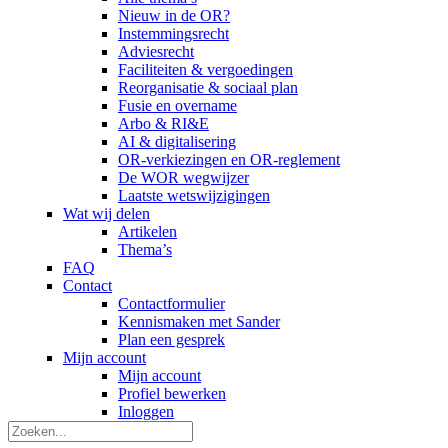
Nieuw in de OR?
Instemmingsrecht
Adviesrecht
Faciliteiten & vergoedingen
Reorganisatie & sociaal plan
Fusie en overname
Arbo & RI&E
AI & digitalisering
OR-verkiezingen en OR-reglement
De WOR wegwijzer
Laatste wetswijzigingen
Wat wij delen
Artikelen
Thema’s
FAQ
Contact
Contactformulier
Kennismaken met Sander
Plan een gesprek
Mijn account
Mijn account
Profiel bewerken
Inloggen