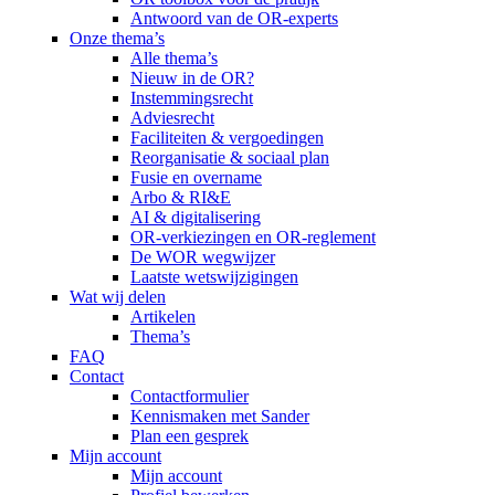
Antwoord van de OR-experts
Onze thema’s
Alle thema’s
Nieuw in de OR?
Instemmingsrecht
Adviesrecht
Faciliteiten & vergoedingen
Reorganisatie & sociaal plan
Fusie en overname
Arbo & RI&E
AI & digitalisering
OR-verkiezingen en OR-reglement
De WOR wegwijzer
Laatste wetswijzigingen
Wat wij delen
Artikelen
Thema’s
FAQ
Contact
Contactformulier
Kennismaken met Sander
Plan een gesprek
Mijn account
Mijn account