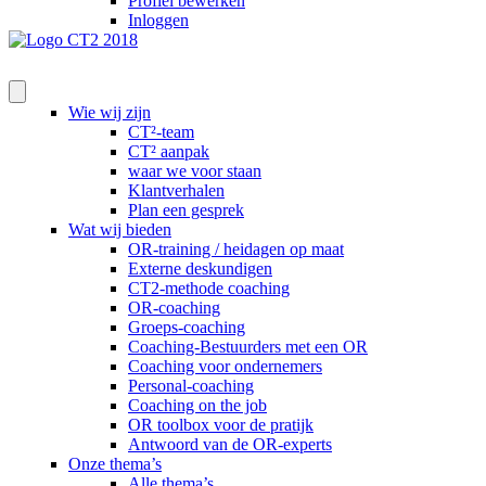
Profiel bewerken
Inloggen
Wie wij zijn
CT²-team
CT² aanpak
waar we voor staan
Klantverhalen
Plan een gesprek
Wat wij bieden
OR-training / heidagen op maat
Externe deskundigen
CT2-methode coaching
OR-coaching
Groeps-coaching
Coaching-Bestuurders met een OR
Coaching voor ondernemers
Personal-coaching
Coaching on the job
OR toolbox voor de pratijk
Antwoord van de OR-experts
Onze thema’s
Alle thema’s