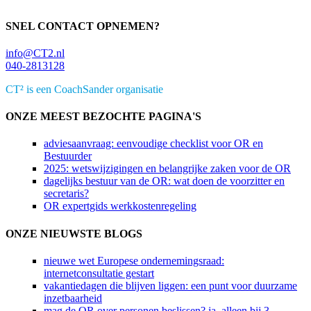
SNEL CONTACT OPNEMEN?
info@CT2.nl
040-2813128
CT² is een CoachSander organisatie
ONZE MEEST BEZOCHTE PAGINA'S
adviesaanvraag: eenvoudige checklist voor OR en
Bestuurder
2025: wetswijzigingen en belangrijke zaken voor de OR
dagelijks bestuur van de OR: wat doen de voorzitter en
secretaris?
OR expertgids werkkostenregeling
ONZE NIEUWSTE BLOGS
nieuwe wet Europese ondernemingsraad:
internetconsultatie gestart
vakantiedagen die blijven liggen: een punt voor duurzame
inzetbaarheid
mag de OR over personen beslissen? ja, alleen bij 3