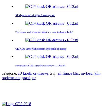
KLM-personeel fel tegen Franse topman
'Air France is de grootste bedreiging voor toekomst KLM'
OR KLM vreest verlies macht over banen en routes
werknemers KLM waarschuwen nieuwe ceo Smith
categorie:
ct² kiosk: or-nieuws
tags:
air france klm
,
invloed
,
klm
,
ondernemingsraad
,
or
Primaire
Sidebar