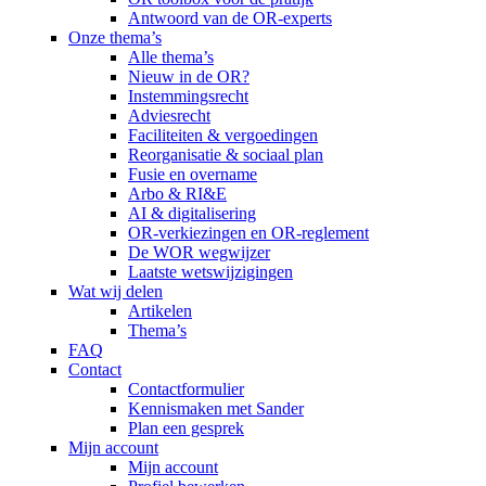
Antwoord van de OR-experts
Onze thema’s
Alle thema’s
Nieuw in de OR?
Instemmingsrecht
Adviesrecht
Faciliteiten & vergoedingen
Reorganisatie & sociaal plan
Fusie en overname
Arbo & RI&E
AI & digitalisering
OR-verkiezingen en OR-reglement
De WOR wegwijzer
Laatste wetswijzigingen
Wat wij delen
Artikelen
Thema’s
FAQ
Contact
Contactformulier
Kennismaken met Sander
Plan een gesprek
Mijn account
Mijn account