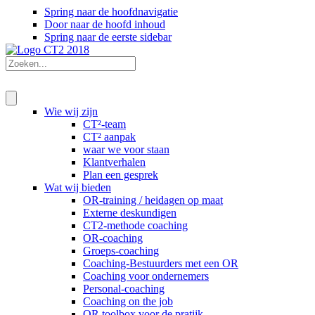
Spring naar de hoofdnavigatie
Door naar de hoofd inhoud
Spring naar de eerste sidebar
Wie wij zijn
CT²-team
CT² aanpak
waar we voor staan
Klantverhalen
Plan een gesprek
Wat wij bieden
OR-training / heidagen op maat
Externe deskundigen
CT2-methode coaching
OR-coaching
Groeps-coaching
Coaching-Bestuurders met een OR
Coaching voor ondernemers
Personal-coaching
Coaching on the job
OR toolbox voor de pratijk