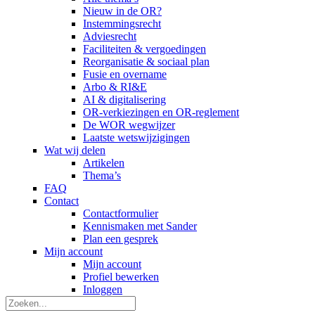
Nieuw in de OR?
Instemmingsrecht
Adviesrecht
Faciliteiten & vergoedingen
Reorganisatie & sociaal plan
Fusie en overname
Arbo & RI&E
AI & digitalisering
OR-verkiezingen en OR-reglement
De WOR wegwijzer
Laatste wetswijzigingen
Wat wij delen
Artikelen
Thema’s
FAQ
Contact
Contactformulier
Kennismaken met Sander
Plan een gesprek
Mijn account
Mijn account
Profiel bewerken
Inloggen