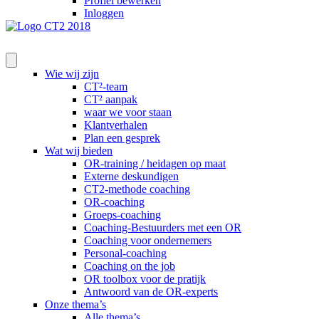
Profiel bewerken
Inloggen
Wie wij zijn
CT²-team
CT² aanpak
waar we voor staan
Klantverhalen
Plan een gesprek
Wat wij bieden
OR-training / heidagen op maat
Externe deskundigen
CT2-methode coaching
OR-coaching
Groeps-coaching
Coaching-Bestuurders met een OR
Coaching voor ondernemers
Personal-coaching
Coaching on the job
OR toolbox voor de pratijk
Antwoord van de OR-experts
Onze thema’s
Alle thema’s