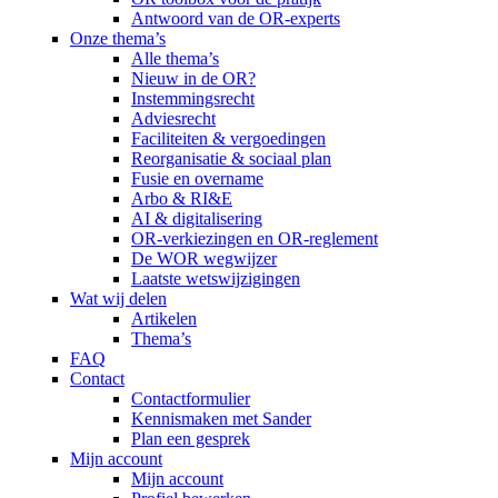
Antwoord van de OR-experts
Onze thema’s
Alle thema’s
Nieuw in de OR?
Instemmingsrecht
Adviesrecht
Faciliteiten & vergoedingen
Reorganisatie & sociaal plan
Fusie en overname
Arbo & RI&E
AI & digitalisering
OR-verkiezingen en OR-reglement
De WOR wegwijzer
Laatste wetswijzigingen
Wat wij delen
Artikelen
Thema’s
FAQ
Contact
Contactformulier
Kennismaken met Sander
Plan een gesprek
Mijn account
Mijn account