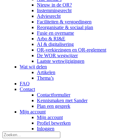
Nieuw in de OR?
Instemmingsrecht
Adviesrecht
Faciliteiten & vergoedingen
Reorganisatie & sociaal plan
Fusie en overname
Arbo & RI&E
AI & digitalisering
OR-verkiezingen en OR-reglement
De WOR wegwijzer
Laatste wetswijzigingen
Wat wij delen
Artikelen
Thema’s
FAQ
Contact
Contactformulier
Kennismaken met Sander
Plan een gesprek
Mijn account
Mijn account
Profiel bewerken
Inloggen