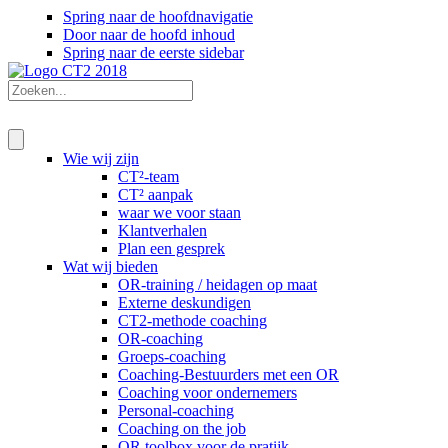
Spring naar de hoofdnavigatie
Door naar de hoofd inhoud
Spring naar de eerste sidebar
Wie wij zijn
CT²-team
CT² aanpak
waar we voor staan
Klantverhalen
Plan een gesprek
Wat wij bieden
OR-training / heidagen op maat
Externe deskundigen
CT2-methode coaching
OR-coaching
Groeps-coaching
Coaching-Bestuurders met een OR
Coaching voor ondernemers
Personal-coaching
Coaching on the job
OR toolbox voor de pratijk