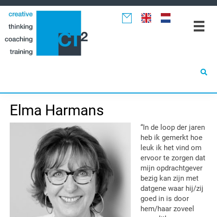
Spring
Door
Spring
naar
naar
naar
de
de
de
hoofdnavigatie
hoofd
eerste
inhoud
sidebar
Elma Harmans
“In de loop der jaren
heb ik gemerkt hoe
leuk ik het vind om
ervoor te zorgen dat
mijn opdrachtgever
bezig kan zijn met
datgene waar hij/zij
goed in is door
hem/haar zoveel