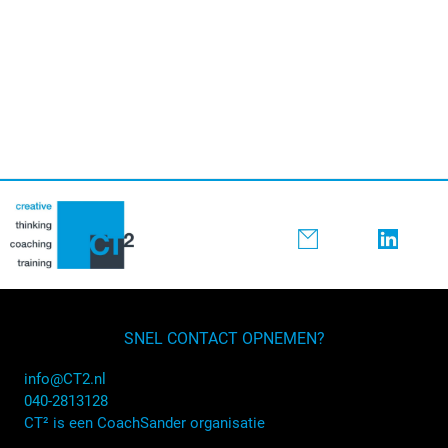
SNEL CONTACT OPNEMEN?
info@CT2.nl
040-2813128
CT² is een CoachSander organisatie