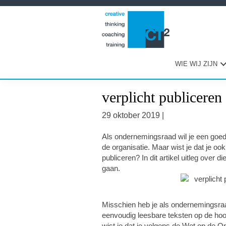
Spring
Door
Spring
naar
naar
naar
de
de
de
hoofdnavigatie
hoofd
eerste
inhoud
sidebar
WIE WIJ ZIJN
verplicht publiceren
29 oktober 2019
|
Als ondernemingsraad wil je een goed 
de organisatie. Maar wist je dat je oo
publiceren?
In dit artikel uitleg over
gaan.
Misschien heb je als ondernemingsra
eenvoudig leesbare teksten op de hoo
wist je dat je volgens de Wet op de 