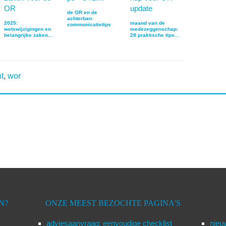
de OR en de
achterban:
2025:
maand van de
communicatietips
wetswijzigingen en
medezeggenschap:
belangrijke zaken
28 praktische tips…
voor de OR
t
,
wor
N?
ONZE MEEST BEZOCHTE PAGINA'S
adviesaanvraag: eenvoudige checklist
nieu