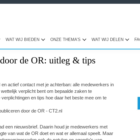
WAT WIJ BIEDEN
ONZE THEMA’S
WAT WIJ DELEN
FA
 door de OR: uitleg & tips
Pri
Sid
en actief contact met je achterban: alle medewerkers in
k wettelijk verplicht bent om bepaalde zaken te
 die verplichtingen en tips hoe daar het beste mee om te
ad een nieuwsbrief. Daarin houd je medewerkers met
gte van wat de OR doet en wat er allemaal speelt. Maar
Ondernemingsraden ook de notulen en agenda’s van