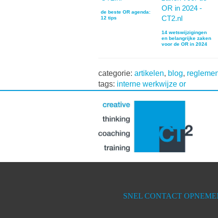
de beste OR agenda:
12 tips
14 wetswijzigingen
en belangrijke zaken
voor de OR in 2024
categorie:
artikelen
,
blog
,
reglemen
tags:
interne werkwijze or
Lees
Interacties
SNEL CONTACT OPNEME