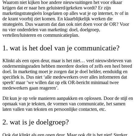
Waarom niet kijken hoe andere nieuwsuitingen het voor elkaar
krijgen dat er naar hen geluisterd/gekeken wordt? Er zijn
marketingstrategieën losgelaten op alles wat je op internet, tv of in
de krant voorbij ziet komen. En klaarblijkelijk werken die
strategieën. Dus waarom dat dan ook niet doen voor de OR? Voor
nu vier onderdelen van marketing: doel, doelgroep,
vertellen/luisteren en communicatieplan.
1. wat is het doel van je communicatie?
Klinkt als een open deur, maar is het niet… veel nieuwsbrieven van
ondernemingsraden hebben meerdere doelen of zelfs een heel breed
doel. In marketing moet je zorgen dat je doel helder, eenduidig en
specifiek is. Dus niet ‘alle medewerkers over alles informeren dat
speelt’ maar ‘we willen dat op elk OR-bericht minimaal twee
medewerkers gaan reageren’.
Dit kun je op vele manieren aanpakken en oplossen. Door de stijl en
opmaak van je teksten, de vormen van communicatie, het samen
laten vallen van teksten en persoonlijke contacten, etc.
2. wat is je doelgroep?
Ook dat klinkt als een open deur. Maar ook dit is het niet! Sterker