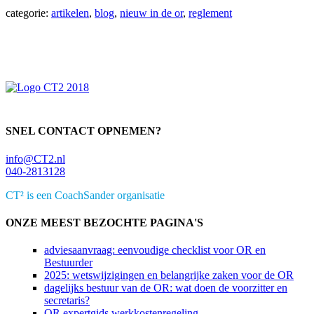
categorie:
artikelen
,
blog
,
nieuw in de or
,
reglement
Primaire
Sidebar
SNEL CONTACT OPNEMEN?
info@CT2.nl
040-2813128
CT² is een CoachSander organisatie
ONZE MEEST BEZOCHTE PAGINA'S
adviesaanvraag: eenvoudige checklist voor OR en
Bestuurder
2025: wetswijzigingen en belangrijke zaken voor de OR
dagelijks bestuur van de OR: wat doen de voorzitter en
secretaris?
OR expertgids werkkostenregeling