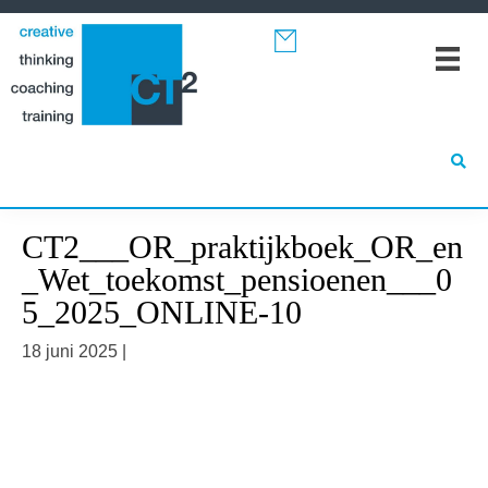
Spring
Door
Spring
naar
naar
naar
de
de
de
hoofdnavigatie
hoofd
eerste
inhoud
sidebar
CT2___OR_praktijkboek_OR_en
_Wet_toekomst_pensioenen___0
5_2025_ONLINE-10
18 juni 2025
|
Primaire