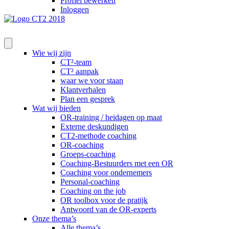
Profiel bewerken
Inloggen
Wie wij zijn
CT²-team
CT² aanpak
waar we voor staan
Klantverhalen
Plan een gesprek
Wat wij bieden
OR-training / heidagen op maat
Externe deskundigen
CT2-methode coaching
OR-coaching
Groeps-coaching
Coaching-Bestuurders met een OR
Coaching voor ondernemers
Personal-coaching
Coaching on the job
OR toolbox voor de pratijk
Antwoord van de OR-experts
Onze thema’s
Alle thema’s