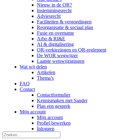
Nieuw in de OR?
Instemmingsrecht
Adviesrecht
Faciliteiten & vergoedingen
Reorganisatie & sociaal plan
Fusie en overname
Arbo & RI&E
AI & digitalisering
OR-verkiezingen en OR-reglement
De WOR wegwijzer
Laatste wetswijzigingen
Wat wij delen
Artikelen
Thema’s
FAQ
Contact
Contactformulier
Kennismaken met Sander
Plan een gesprek
Mijn account
Mijn account
Profiel bewerken
Inloggen