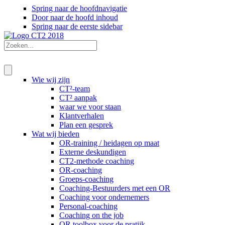
Spring naar de hoofdnavigatie
Door naar de hoofd inhoud
Spring naar de eerste sidebar
Wie wij zijn
CT²-team
CT² aanpak
waar we voor staan
Klantverhalen
Plan een gesprek
Wat wij bieden
OR-training / heidagen op maat
Externe deskundigen
CT2-methode coaching
OR-coaching
Groeps-coaching
Coaching-Bestuurders met een OR
Coaching voor ondernemers
Personal-coaching
Coaching on the job
OR toolbox voor de pratijk