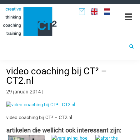
Spring
Door
Spring
naar
naar
naar
de
de
de
hoofdnavigatie
hoofd
eerste
inhoud
sidebar
video coaching bij CT² –
CT2.nl
29 januari 2014
|
video coaching bij CT² – CT2.nl
artikelen die wellicht ook interessant zijn: